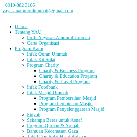
+6010-882 3106
yayasanammirulummah@gmail.com
Utama
Tentang YAU
Profil Yayasan Ammirul Ummah
Carta Organisasi
Program Kami
Infak Quran Ummah
Infak Kit Solat
Program Charity
Charity & Business Program
Charity & Education Program
Charity & Travel Program
Infak Foodbank
Infak Masjid Ummah
Program Pembersihan Masjid
Program Pembinaan Masjid
Program Penyelenggaraan Masjid
Fidyah
Sekampit Beras untuk Asnaf
Program Qurban & Aqiqah
Bantuan Kecemasan Gaza
Tahlil Dan Solat Hajat Bulanan