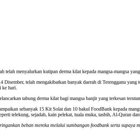
telah menyalurkan kutipan derma kilat kepada mangsa-mangsa yang te
14 Disember, telah mengakibatkan banyak daerah di Terengganu yang t
 ke hari.
ncarkan tabung derma kilat bagi mangsa banjir yang terkesan teruta
paikan sebanyak 15 Kit Solat dan 10 bakul FoodBank kepada mangsa-
 seperti telekung, sejadah, kain pelekat, tuala muka, tasbih, Al-Quran dan
eringankan beban mereka melalui sumbangan foodbank serta supaya m