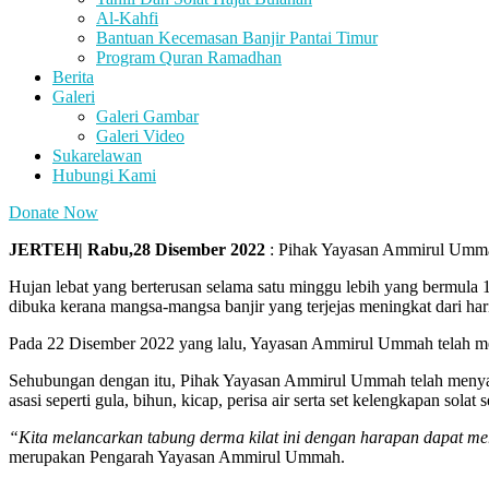
Al-Kahfi
Bantuan Kecemasan Banjir Pantai Timur
Program Quran Ramadhan
Berita
Galeri
Galeri Gambar
Galeri Video
Sukarelawan
Hubungi Kami
Donate Now
JE
RTEH| Rabu,28 Disember 2022
: Pihak Yayasan Ammirul Ummah 
Hujan lebat yang berterusan selama satu minggu lebih yang bermula 
dibuka kerana mangsa-mangsa banjir yang terjejas meningkat dari hari
Pada 22 Disember 2022 yang lalu, Yayasan Ammirul Ummah telah mela
Sehubungan dengan itu, Pihak Yayasan Ammirul Ummah telah menyam
asasi seperti gula, bihun, kicap, perisa air serta set kelengkapan solat
“Kita melancarkan tabung derma kilat ini dengan harapan dapat m
merupakan Pengarah Yayasan Ammirul Ummah.