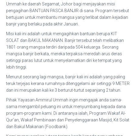
Ummah ke daerah Segamat, Johor bagi menjayakan misi
pengagihan BANTUAN PASCA BANJIR di sana. Program tersebut
bertujuan untuk membantu mangsa yang terlibat dalam kejadian
banjir yang berlaku pada akhir Januari.
Misi kali ini adalah untuk mengagihkan bantuan berupa KIT
SOLAT dan BAKUL MAKANAN. Banjir tersebut telah melibatkan
1801 orang mangsa terdiri daripada 504 keluarga. Seorang
mangsa banjir berkata, mereka terpaksa meredah arus deras
setinggi paras lutut untuk menyelamatkan diri ke tempat yang
lebih tinggi.
Menurut seorang lagi mangsa, banjir kali ini adalah yang paling
teruk terjejas kerana rumahnya ditenggelami air setinggi 9 METER
dan ini merupakan kali ke 3 berturut-turtut sepanjang 2 tahun.
Pihak Yayasan Ammirul Ummah ingin mengajak anda sama-
sama mengambil peluang ini untuk menyumbang kepada dana
program-program kami. Di antaranya ialah, Program Wakaf Al-
Qur’an, Wakaf Pembinaan dan Penyelenggaraan Masjid, Kit Solat
dan Bakul Makanan (Foodbank).