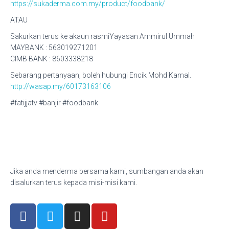
https://sukaderma.com.my/product/foodbank/
ATAU
Sakurkan terus ke akaun rasmiYayasan Ammirul Ummah
MAYBANK : 563019271201
CIMB BANK : 8603338218
Sebarang pertanyaan, boleh hubungi Encik Mohd Kamal.
http://wasap.my/60173163106
#fatijjatv #banjir #foodbank
Jika anda menderma bersama kami, sumbangan anda akan
disalurkan terus kepada misi-misi kami.