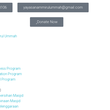
3106
yayasanammirulummah@gmail.com
Donate Now
irul Ummah
iness Program
cation Program
el Program
ersihan Masjid
inaan Masjid
elenggaraan