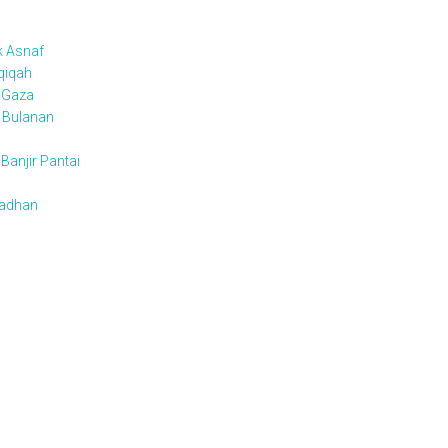
k Asnaf
qiqah
 Gaza
t Bulanan
anjir Pantai
adhan