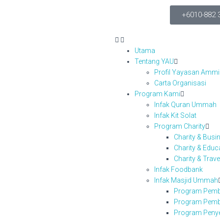
+6010-882 
Utama
Tentang YAU
Profil Yayasan Amm
Carta Organisasi
Program Kami
Infak Quran Ummah
Infak Kit Solat
Program Charity
Charity & Bus
Charity & Edu
Charity & Trav
Infak Foodbank
Infak Masjid Ummah
Program Pemb
Program Pemb
Program Peny