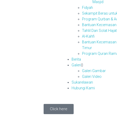
Masjid
Fidyah
Sekampit Beras untu
Program Qurban & A
Bantuan Kecemasan
Tahlil Dan Solat Haja
Al-Kahfi
Bantuan Kecemasan B
Timur
Program Quran Ram
Berita
Galeri
Galeri Gambar
Galeri Video
Sukarelawan
Hubungi Kami
Click here