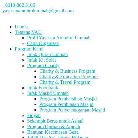
+6010-882 3106
yayasanammirulummah@gmail.com
Utama
Tentang YAU
Profil Yayasan Ammirul Ummah
Carta Organisasi
Program Kami
Infak Quran Ummah
Infak Kit Solat
Program Charity
Charity & Business Program
Charity & Education Program
Charity & Travel Program
Infak Foodbank
Infak Masjid Ummah
Program Pembersihan Masjid
Program Pembinaan Masjid
Program Penyelenggaraan Masjid
Fidyah
Sekampit Beras untuk Asnaf
Program Qurban & Aqiqah
Bantuan Kecemasan Gaza
Tahlil Dan Solat Hajat Bulanan