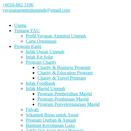
+6010-882 3106
yayasanammirulummah@gmail.com
Utama
Tentang YAU
Profil Yayasan Ammirul Ummah
Carta Organisasi
Program Kami
Infak Quran Ummah
Infak Kit Solat
Program Charity
Charity & Business Program
Charity & Education Program
Charity & Travel Program
Infak Foodbank
Infak Masjid Ummah
Program Pembersihan Masjid
Program Pembinaan Masjid
Program Penyelenggaraan Masjid
Fidyah
Sekampit Beras untuk Asnaf
Program Qurban & Aqiqah
Bantuan Kecemasan Gaza
Tahlil Dan Solat Hajat Bulanan