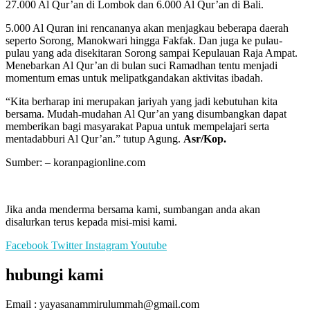
27.000 Al Qur’an di Lombok dan 6.000 Al Qur’an di Bali.
5.000 Al Quran ini rencananya akan menjagkau beberapa daerah
seperto Sorong, Manokwari hingga Fakfak. Dan juga ke pulau-
pulau yang ada disekitaran Sorong sampai Kepulauan Raja Ampat.
Menebarkan Al Qur’an di bulan suci Ramadhan tentu menjadi
momentum emas untuk melipatkgandakan aktivitas ibadah.
“Kita berharap ini merupakan jariyah yang jadi kebutuhan kita
bersama. Mudah-mudahan Al Qur’an yang disumbangkan dapat
memberikan bagi masyarakat Papua untuk mempelajari serta
mentadabburi Al Qur’an.” tutup Agung.
Asr/Kop.
Sumber: – koranpagionline.com
Jika anda menderma bersama kami, sumbangan anda akan
disalurkan terus kepada misi-misi kami.
Facebook
Twitter
Instagram
Youtube
hubungi kami
Email : yayasanammirulummah@gmail.com