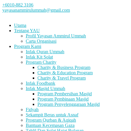
+6010-882 3106
yayasanammirulummah@gmail.com
Utama
Tentang YAU
Profil Yayasan Ammirul Ummah
Carta Organisasi
Program Kami
Infak Quran Ummah
Infak Kit Solat
Program Charity
Charity & Business Program
Charity & Education Program
Charity & Travel Program
Infak Foodbank
Infak Masjid Ummah
Program Pembersihan Masjid
Program Pembinaan Masjid
Program Penyelenggaraan Masjid
Fidyah
Sekampit Beras untuk Asnaf
Program Qurban & Aqiqah
Bantuan Kecemasan Gaza
Tahlil Dan Solat Hajat Bulanan