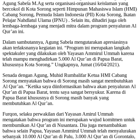
Agung Sabela M.Ag serta organisasi-organisasi keislaman yang
bercokol di Kota Sorong seperti Himpunan Mahasiswa Islam (HMI)
Cabang Sorong, Pemuda Islam Indonesia (PII) Kota Sorong, Ikatan
Pelajar Nahdlatul Ulama (IPNU) . Selain itu, dihadiri juga oleh
lembaga-lembaga yang menjadi mitra dalam program penyaluran Al
Qur’an ini.
Dalam sambutannya, Agung Sabela mengutarakan apresiasinya
akan terlaksnanya kegiatan ini. “Program ini merupakan langkah
spektakuler yang dilakukan oleh Yayasan Ammirul Ummah karena
telah mampu menghadirkan 5.000 Al Qur’an di Papua Barat,
khususnya Kota Sorong.” Ungkapnya, Jumat (16/04/2021).
Senada dengan Agung, Muhid Rumbalifar Ketua HMI Cabang
Sorong menyatakan bahwa di Sorong masih sangat membutuhkan
Al Qur’an. “Ketika saya diinformasikan bahwa akan penyaluran Al
Qur’an di Papua Barat, tentu saya sangat bersyukur. Karena di
Papua Barat khususnya di Sorong masih banyak yang
membutuhkan Al Qur’an.
Furqon, selaku perwakilan dari Yayasan Amirul Ummah
mengatakan bahwa program ini merupakan wujud komitmen untuk
membumikan Al Qur’an di Nusantara. Dia juga menambahkan
bahwa selain Papua, Yayasan Ammirul Ummah telah menyalurakan
sebanyak 10.000 Al Qur’an di Palu, 3.000 Al Qur’an di Gorontalo,