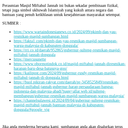
Perasmian Masjid Miftahul Jannah ini bukan sekadar pembinaan fizikal,
tetapi juga simbol ukhuwah Islamiyah yang kukuh antara negara dan
bantuan yang penuh keikhlasan untuk kesejahteraan masyarakat setempat.
SUMBER :
https://www.wartaindonesianews.co.id/2024/09/pkimb-dan-yau-
resmikan-masjid-sumbangan.html
https://fakta1.com/pkimb-dan-yau-resmikan-masjid-sumbangan-
warga-malaysia-di-kabupaten-donggala/
https://rri.co.id/daerah/952865/gubernur-sulteng-resmikan-masjid-
miftahul-jannah-donggala
https://mercusunette
https://www.obormotindok.co.id/masjid-miftahul-jannah-diresmikan-
harapan-baru-desa-batusuya-goo/
https://kailipost.com/2024/09/gubernur-rusdy-resmikan-masjid-
miftahul-jannah-di-donggala.html
https://buol.pikiran-rakyat.com/daerah/pr-3458525849/resmikan-
masjid-miftahul-jannah-gubernur-harap-persaudaraan-bangsa-
indonesia-dan-malaysia-abadi?page=allar.web.id/sulteng-
membangun/gubernur-resmikan-masjid-sumbangan-warga-malaysia/
https://channelsulawesi.id/2024/09/04/gubernur-sulteng-resmikan-
masjid-miftahul-jannah-bantuan-malaysia-di-kabupaten-
donggala/#google_vig
Jika anda menderma bersama kami, sumbangan anda akan disalurkan terus