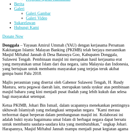
Berita
Galeri
Galeri Gambar
Galeri Video
Sukarelawan
Hubungi Kami
Donate Now
Donggala
– Yayasan Amirul Ummah (YAU) dengan kerjasama Persatuan
Kakitangan Islamic Malayan Banking (PKIMB) telah berjaya merasmikan
Masjid Miftahul Jannah di Desa Batusuya Goo, Kabupaten Donggala,
Sulawesi Tengah. Pembinaan masjid ini merupakan hasil kerjasama erat
yang menyatukan umat Islam dari dua negara, iaitu Malaysia dan Indonesia,
yang bertujuan untuk membantu masyarakat yang terjejas teruk akibat
gempa bumi Palu 2018.
Majlis perasmian yang disertai oleh Gabenor Sulawesi Tengah, H. Rusdy
Mastura, serta pegawai daerah lain, merupakan tanda syukur atas pembinaan
masjid baharu yang kini menjadi pusat ibadah yang lebih kukuh dan selesa
bagi masyarakat setempat.
Ketua PKIMB, Johari Bin Ismail, dalam ucapannya menekankan pentingnya
ukhuwah Islamiyah yang melangkaui sempadan negara. “Kami merasa
terhormat dapat berperan dalam pembangunan masjid ini. Kolaborasi ini
adalah bukti nyata bagaimana umat Islam di berbagai negara dapat bersatu
untuk membantu saudara-saudara kita yang membutuhkan,” ungkap Johari.
Harapannya, Masjid Miftahul Jannah mampu menjadi pusat kegiatan agama