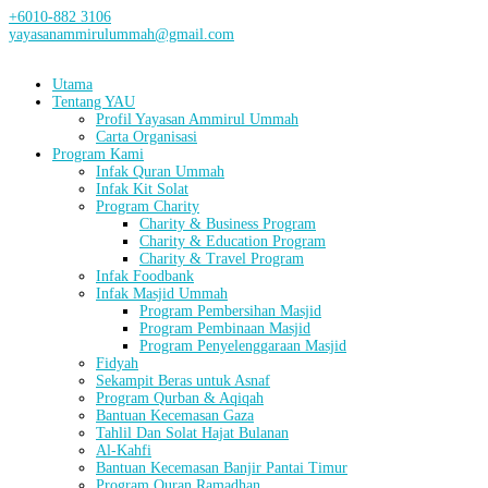
+6010-882 3106
yayasanammirulummah@gmail.com
Utama
Tentang YAU
Profil Yayasan Ammirul Ummah
Carta Organisasi
Program Kami
Infak Quran Ummah
Infak Kit Solat
Program Charity
Charity & Business Program
Charity & Education Program
Charity & Travel Program
Infak Foodbank
Infak Masjid Ummah
Program Pembersihan Masjid
Program Pembinaan Masjid
Program Penyelenggaraan Masjid
Fidyah
Sekampit Beras untuk Asnaf
Program Qurban & Aqiqah
Bantuan Kecemasan Gaza
Tahlil Dan Solat Hajat Bulanan
Al-Kahfi
Bantuan Kecemasan Banjir Pantai Timur
Program Quran Ramadhan