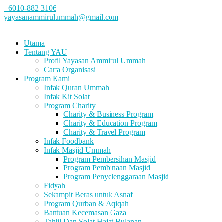
+6010-882 3106
yayasanammirulummah@gmail.com
Utama
Tentang YAU
Profil Yayasan Ammirul Ummah
Carta Organisasi
Program Kami
Infak Quran Ummah
Infak Kit Solat
Program Charity
Charity & Business Program
Charity & Education Program
Charity & Travel Program
Infak Foodbank
Infak Masjid Ummah
Program Pembersihan Masjid
Program Pembinaan Masjid
Program Penyelenggaraan Masjid
Fidyah
Sekampit Beras untuk Asnaf
Program Qurban & Aqiqah
Bantuan Kecemasan Gaza
Tahlil Dan Solat Hajat Bulanan