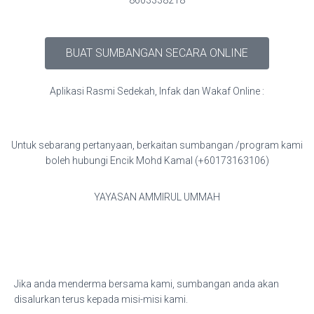
8603338218
BUAT SUMBANGAN SECARA ONLINE
Aplikasi Rasmi Sedekah, Infak dan Wakaf Online :
Untuk sebarang pertanyaan, berkaitan sumbangan /program kami
boleh hubungi Encik Mohd Kamal (+60173163106)
YAYASAN AMMIRUL UMMAH
Jika anda menderma bersama kami, sumbangan anda akan
disalurkan terus kepada misi-misi kami.