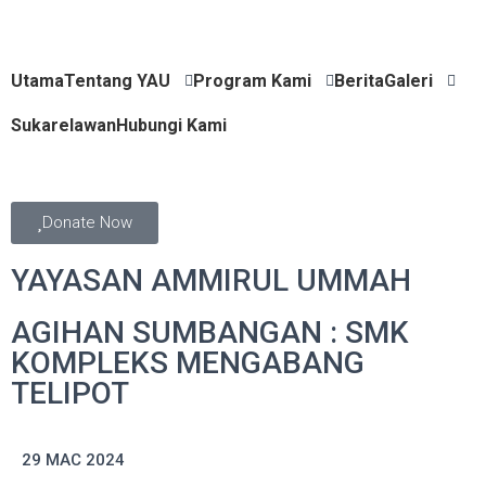
Utama
Tentang YAU
Program Kami
Berita
Galeri
Sukarelawan
Hubungi Kami
Donate Now
YAYASAN AMMIRUL UMMAH
AGIHAN SUMBANGAN : SMK
KOMPLEKS MENGABANG
TELIPOT
29 MAC 2024