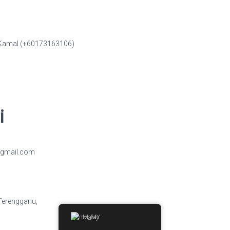
 Kamal (+60173163106)
i
gmail.com
Terengganu,
Malay