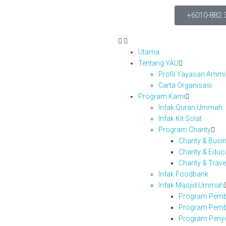
+6010-882 
Utama
Tentang YAU
Profil Yayasan Amm
Carta Organisasi
Program Kami
Infak Quran Ummah
Infak Kit Solat
Program Charity
Charity & Bus
Charity & Edu
Charity & Trav
Infak Foodbank
Infak Masjid Ummah
Program Pemb
Program Pemb
Program Peny