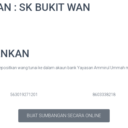
N : SK BUKIT WAN
ANKAN
depositkan wang tunai ke dalam akaun bank Yayasan Ammirul Ummah m
563019271201
8603338218
BUAT SUMBANGAN SECARA ONLINE