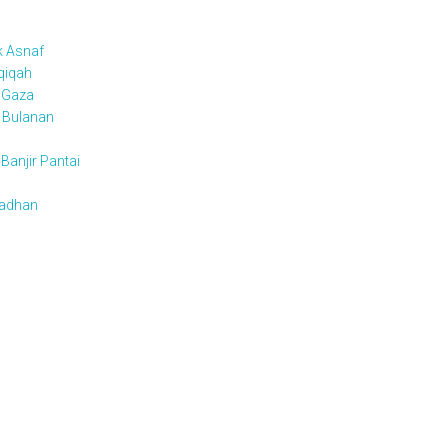
k Asnaf
qiqah
 Gaza
t Bulanan
anjir Pantai
adhan