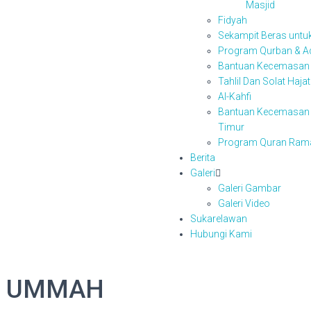
Masjid
Fidyah
Sekampit Beras untu
Program Qurban & A
Bantuan Kecemasan
Tahlil Dan Solat Haja
Al-Kahfi
Bantuan Kecemasan B
Timur
Program Quran Ram
Berita
Galeri
Galeri Gambar
Galeri Video
Sukarelawan
Hubungi Kami
L UMMAH