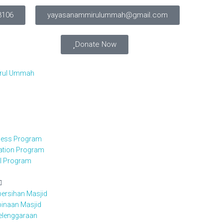
3106
yayasanammirulummah@gmail.com
Donate Now
irul Ummah
iness Program
cation Program
el Program
ersihan Masjid
inaan Masjid
elenggaraan