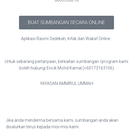
8603338218
BUAT SUMBANGAN SECARA ONLINE
Aplikasi Rasmi Sedekah, Infak dan Wakaf Online :
Untuk sebarang pertanyaan, berkaitan sumbangan /program kami
boleh hubungi Encik Mohd Kamal (+60173163106)
YAYASAN AMMIRUL UMMAH
Jika anda menderma bersama kami, sumbangan anda akan
disalurkan terus kepada misi-misi kami.