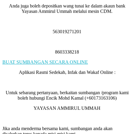
Anda juga boleh depositkan wang tunai ke dalam akaun bank
Yayasan Ammirul Ummah melalui mesin CDM.
563019271201
8603338218
BUAT SUMBANGAN SECARA ONLINE
Aplikasi Rasmi Sedekah, Infak dan Wakaf Online :
Untuk sebarang pertanyaan, berkaitan sumbangan /program kami
boleh hubungi Encik Mohd Kamal (+60173163106)
YAYASAN AMMIRUL UMMAH
Jika anda menderma bersama kami, sumbangan anda akan
disalurkan terus kepada misi-misi kami.