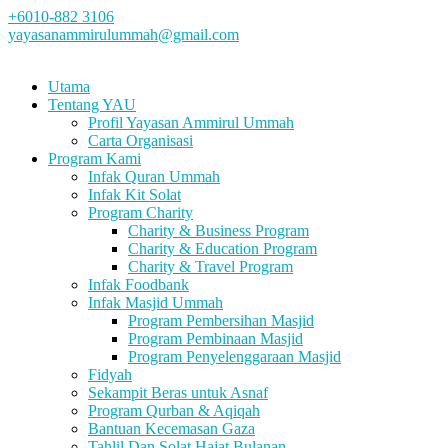
+6010-882 3106
yayasanammirulummah@gmail.com
Utama
Tentang YAU
Profil Yayasan Ammirul Ummah
Carta Organisasi
Program Kami
Infak Quran Ummah
Infak Kit Solat
Program Charity
Charity & Business Program
Charity & Education Program
Charity & Travel Program
Infak Foodbank
Infak Masjid Ummah
Program Pembersihan Masjid
Program Pembinaan Masjid
Program Penyelenggaraan Masjid
Fidyah
Sekampit Beras untuk Asnaf
Program Qurban & Aqiqah
Bantuan Kecemasan Gaza
Tahlil Dan Solat Hajat Bulanan